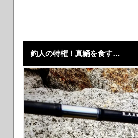
釣人の特権！真鯒を食す…