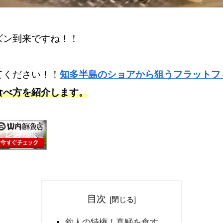
ズン到来ですね！！
てください！！
知多半島のショアから狙うフラットフ
食べ方を紹介します。
目次
釣人の特権！真鯒を食す…