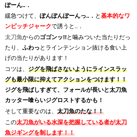
ぽーん..．
緩急つけて、
ぽんぽんぽーんっ..．
と
基本的なワ
ンピッチジャーク
で誘うと..．
太刀魚
からの
ゴゴンッ!!
と噛みついた当たりだっ
たり、
ふわっ
とラインテンション抜ける食い上
げの当たりがあります！
コツは、
ジグを飛ばさないようにラインスラッ
グも最小限に抑えてアクションをつけます！！
ジグを飛ばしすぎて、フォールが長いと太刀魚
カッター喰らいジグロストするかも！
そして重要なのは、
太刀魚のたな！！
この
太刀魚がいる水深を把握している者が太刀
魚ジギングを制します！！