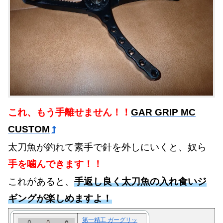
これ、もう手離せません！！
GAR GRIP MC
CUSTOM
太刀魚が釣れて素手で針を外しにいくと、奴ら
手を噛んできます！！
これがあると、
手返し良く太刀魚の入れ食いジ
ギングが楽しめますよ！
第一精工 ガーグリッ