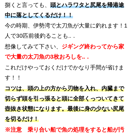
捌くと言っても、
頭とハラワタと尻尾を帰港途
中に落としてくるだけ！！
今の時期、伊勢湾で太刀魚が大量に釣れます！1
人で30匹前後釣ることも..．
想像してみて下さい、
ジギング終わってから家
で大量の太刀魚の3枚おろしを..．
これだけやっておくだけでかなり手間が省けま
す！！
コツは、頭の上の方から刃物を入れ、内臓まで
切らず頭を引っ張ると頭に全部くっついてきて
壺抜き状態になります。最後に身の少ない尻尾
を切るだけ！
※注意 乗り合い船で魚の処理をすると船が汚