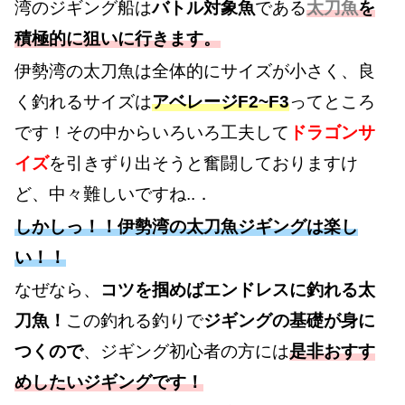
湾のジギング船は
バトル対象魚
である
太刀魚
を
積極的に狙いに行きます。
伊勢湾の太刀魚は全体的にサイズが小さく、良
く釣れるサイズは
アベレージF2~F3
ってところ
です！その中からいろいろ工夫して
ドラゴンサ
イズ
を引きずり出そうと奮闘しておりますけ
ど、中々難しいですね..．
しかしっ！！伊勢湾の太刀魚ジギングは楽し
い！！
なぜなら、
コツを掴めばエンドレスに釣れる太
刀魚！
この釣れる釣りで
ジギングの基礎が身に
つくので
、ジギング初心者の方には
是非おすす
めしたいジギングです！