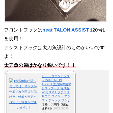
フロントフックは
beat TALON ASSIST
20号L
を使用！
アシストフックは太刀魚設計のものがいいです
よ！
太刀魚の歯はかなり鋭いです！！
ビート タロンアシス
ト beat TALON
ASSIST 太刀魚専用ア
シストフック 完成品
20号 S M L タチウオ
サワラ ワイヤー アシ
スト ジギング ジグ
価格：550円（税込、
送料別)
(2021/9/6時
点)