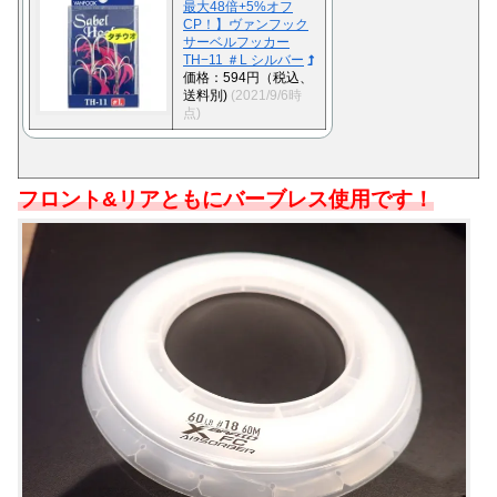
最大48倍+5%オフ
CP！】ヴァンフック
サーベルフッカー
TH−11 ＃L シルバー
価格：594円（税込、
送料別)
(2021/9/6時
点)
フロント&リアともにバーブレス使用です！