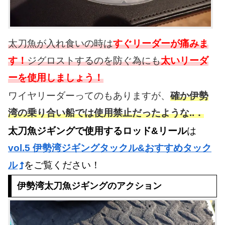
太刀魚が入れ食いの時は
すぐリーダーが痛みま
す！
ジグロストするのを防ぐ為にも
太いリーダ
ーを使用しましょう！
ワイヤリーダーってのもありますが、
確か伊勢
湾の乗り合い船では使用禁止だったような..．
太刀魚ジギングで使用するロッド&リール
は
vol.5 伊勢湾ジギングタックル&おすすめタック
ル
をご覧ください！
伊勢湾太刀魚ジギングのアクション