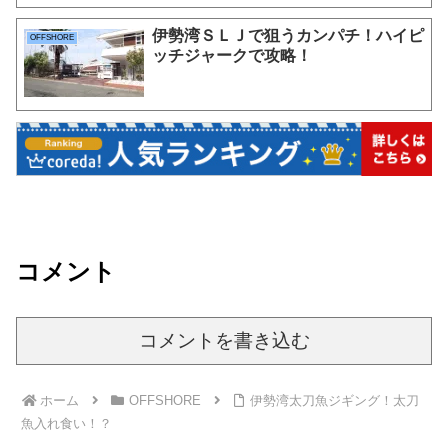
伊勢湾ＳＬＪで狙うカンパチ！ハイピ
OFFSHORE
ッチジャークで攻略！
コメント
コメントを書き込む
ホーム
OFFSHORE
伊勢湾太刀魚ジギング！太刀
魚入れ食い！？