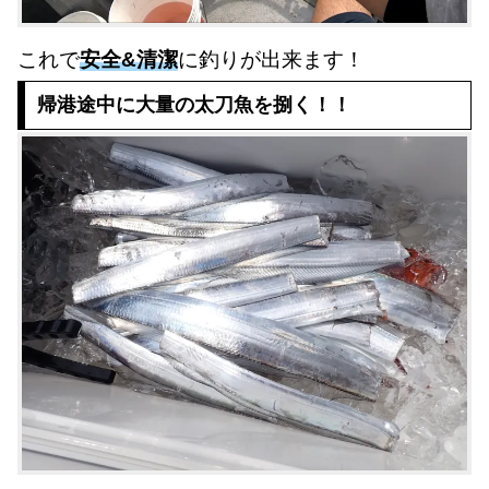
これで
安全&清潔
に釣りが出来ます！
帰港途中に大量の太刀魚を捌く！！