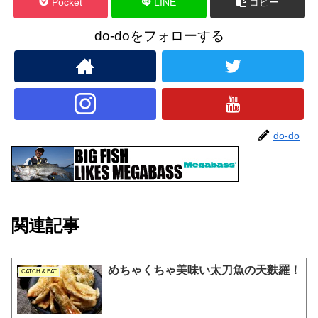
Pocket
LINE
コピー
do-doをフォローする
do-do
関連記事
めちゃくちゃ美味い太刀魚の天麩羅！
CATCH & EAT