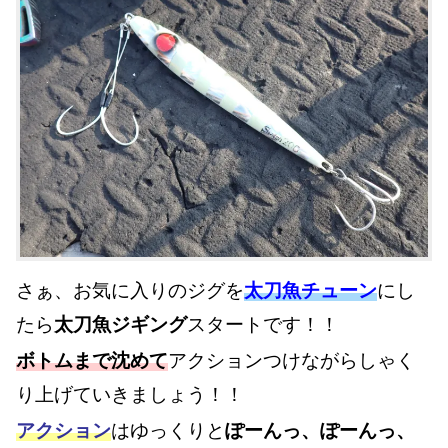
さぁ、お気に入りのジグを
太刀魚チューン
にし
たら
太刀魚ジギング
スタートです！！
ボトムまで沈めて
アクションつけながらしゃく
り上げていきましょう！！
アクション
はゆっくりと
ぽーんっ、ぽーんっ、